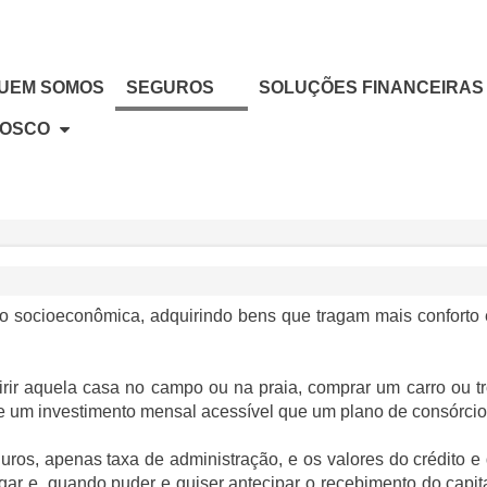
UEM SOMOS
SEGUROS
SOLUÇÕES FINANCEIRAS
NOSCO
o socioeconômica, adquirindo bens que tragam mais conforto
uirir aquela casa no campo ou na praia, comprar um carro ou t
e um investimento mensal acessível que um plano de consórcio
 juros, apenas taxa de administração, e os valores do crédito
r e, quando puder e quiser antecipar o recebimento do capital